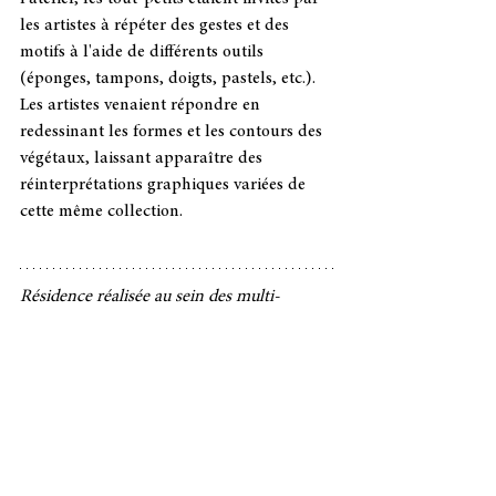
les artistes à répéter des gestes et des 
motifs à l'aide de différents outils 
(éponges, tampons, doigts, pastels, etc.). 
Les artistes venaient répondre en 
redessinant les formes et les contours des 
végétaux, laissant apparaître des 
réinterprétations graphiques variées de 
cette même collection.
Résidence réalisée au sein des multi-
accueils La colline aux boutchoux et Les 
p’tits loups en folie, en collaboration avec 
L’Artothèque, Espaces d’art contemporain.
Dans le cadre d’un contrat Culture 
Territoire Enfance Jeunesse, porté par la 
Ville de Caen, en partenariat avec la DRAC 