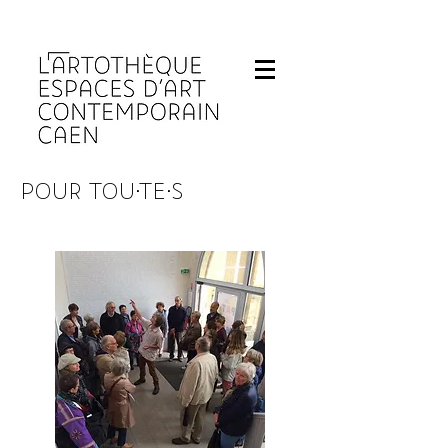
Fermeture de L'Artothèque les lundis et 
POUR TOU·TE·S