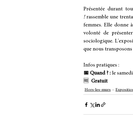
Présentée durant tout
! 
rassemble une trentai
femmes. Elle donne à v
volonté de présenter
sociologique. L'exposit
que nous transposons 
Infos pratiques :
📅 Quand ? :
 le samed
🆓  
Gratuit
Hors-les-murs
Expositio