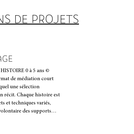
NS DE PROJETS
AGE
ISTOIRE 0 à 5 ans ©
ormat de médiation court
quel une sélection
ts et techniques variés,
é volontaire des supports
bre à l’imagin