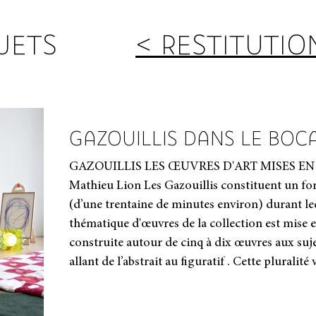
JETS
< RESTITUTIO
GAZOUILLIS DANS LE BOC
GAZOUILLIS LES ŒUVRES D'ART MISES EN H
Mathieu Lion Les Gazouillis constituent un f
(d’une trentaine de minutes environ) durant le
thématique d'œuvres de la collection est mise en récit. Chaque histoire est
construite autour de cinq à dix œuvres aux suje
allant de l’abstrait au figuratif . Cette pluralit
encourage l’éveil culturel et laisse un champ li