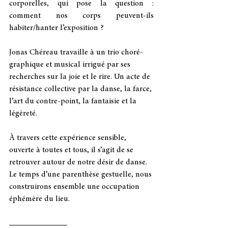
corporelles, qui pose la question : 
comment nos corps peuvent-ils 
habiter/hanter l’exposition ?
Jonas Ché­reau tra­vaille à un trio cho­ré­
gra­phique et musi­cal irri­gué par ses 
recherches sur la joie et le rire. Un acte de 
résis­tance col­lec­tive par la danse, la farce, 
l’art du contre-point, la fan­tai­sie et la 
légèreté.
À tra­vers cette expé­rience sen­sible, 
ouverte à toutes et tous, il s’agit de se 
retrou­ver autour de notre désir de danse. 
Le temps d’une parenthèse gestuelle, nous 
construi­rons ensemble une occu­pa­tion 
éphé­mère du lieu.